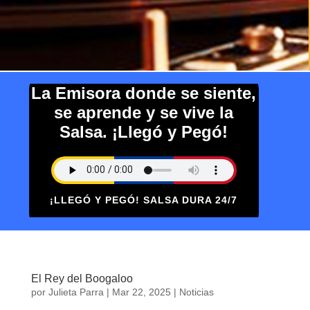
La Emisora donde se siente,
se aprende y se vive la
Salsa. ¡Llegó y Pegó!
¡LLEGÓ Y PEGÓ! SALSA DURA 24/7
El Rey del Boogaloo
por
Julieta Parra
|
Mar 22, 2025
|
Noticias