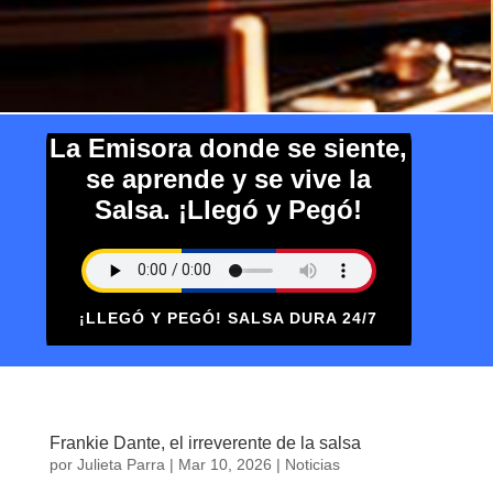
La Emisora donde se siente,
se aprende y se vive la
Salsa. ¡Llegó y Pegó!
¡LLEGÓ Y PEGÓ! SALSA DURA 24/7
Frankie Dante, el irreverente de la salsa
por
Julieta Parra
|
Mar 10, 2026
|
Noticias