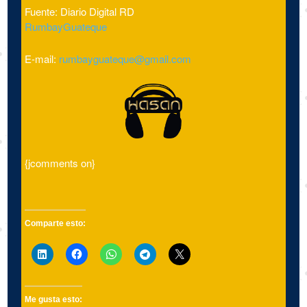
Fuente: Diario Digital RD
RumbayGuateque
E-mail:
rumbayguateque@gmail.com
{jcomments on}
Comparte esto:
Me gusta esto: