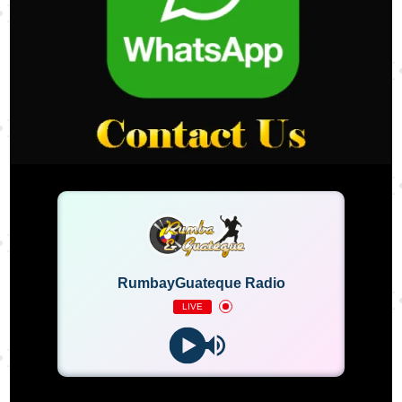
RumbayGuateque Radio
LIVE