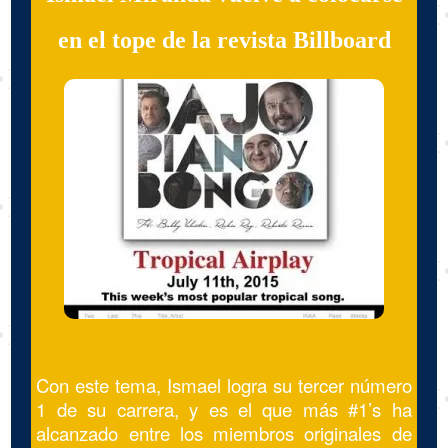
en el tope de la revista Billboard
Con este tema, Ismael logra su tercer número
1 de su carrera, y es el que más #1’s ha
alcanzado entre los miembros originales de