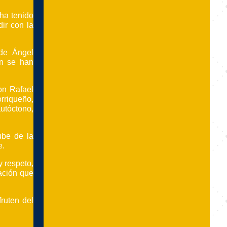
 ha tenido
dir con la
de Ángel
ón se han
on Rafael
rriqueño,
utóctono,
ube de la
e.
y respeto,
ación que
ruten del