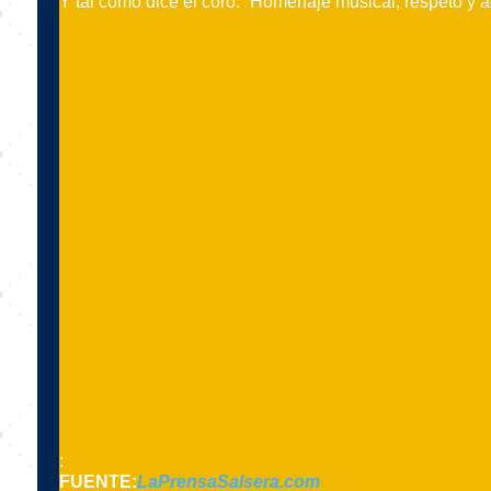
Y tal como dice el coro: “Homenaje musical, respeto y a
:
FUENTE:
LaPrensaSalsera.com