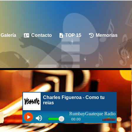
Galería
Contacto
TOP 15
Memorias


