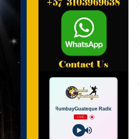
RumbayGuateque Radio
LIVE