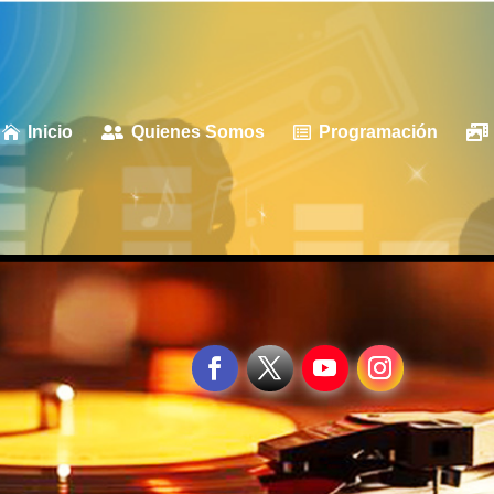
Inicio
Quienes Somos
Programación



