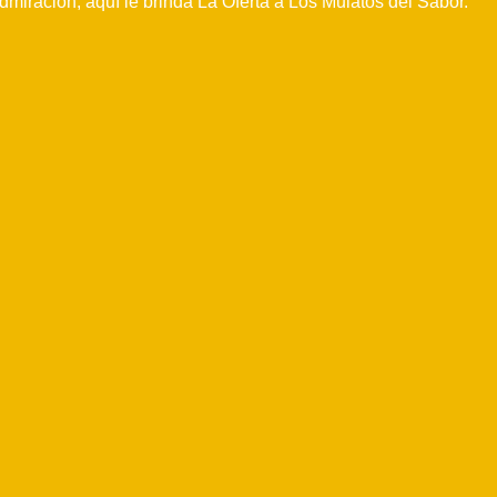
dmiración, aquí le brinda La Oferta a Los Mulatos del Sabor.”