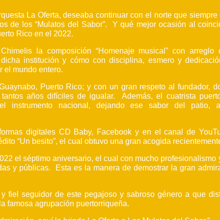
 Orquesta La Oferta, deseaba continuar con el norte que siempre
itos de los “Mulatos del Sabor”. Y qué mejor ocasión al coinci
erto Rico en el 2022.
himelis la composición “Homenaje musical” con arreglo 
dicha institución y cómo con disciplina, esmero y dedicaci
r el mundo entero.
uaynabo, Puerto Rico; y con un gran respeto al fundador, d
tantos años difíciles de igualar. Además, el cuatrista puerto
l instrumento nacional, dejando ese sabor del patio, a
aformas digitales CD Baby, Facebook y en el canal de YouT
ito “Un besito”, el cual obtuvo una gran acogida recientement
2022 el séptimo aniversario, el cual con mucho profesionalismo 
das y públicas. Esta es la manera de demostrar la gran admir
 y fiel seguidor de este pegajoso y sabroso género a que disf
la famosa agrupación puertorriqueña.