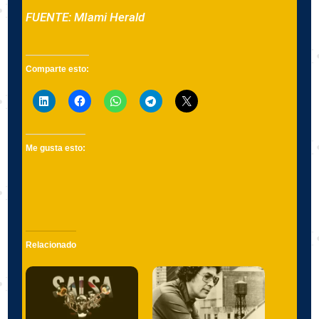
FUENTE: MIami Herald
Read
Comparte esto:
more
here:
http://www.elnuevoherald.com/noticias/sur-
de-
la-
florida/article28353043.html#storylink=cpy
Me gusta esto:
Relacionado