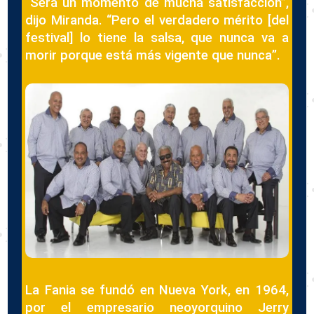
“Será un momento de mucha satisfacción”,
dijo Miranda. “Pero el verdadero mérito [del
festival] lo tiene la salsa, que nunca va a
morir porque está más vigente que nunca”.
La Fania se fundó en Nueva York, en 1964,
por el empresario neoyorquino Jerry