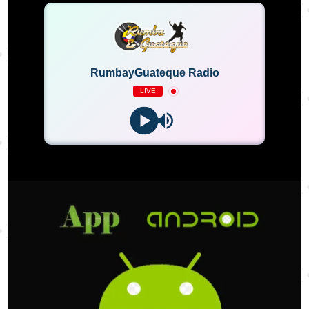
RumbayGuateque Radio
LIVE