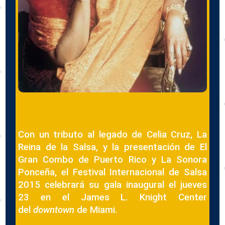
Con un tributo al legado de Celia Cruz, La
Reina de la Salsa, y la presentación de El
Gran Combo de Puerto Rico y La Sonora
Ponceña, el Festival Internacional de Salsa
2015 celebrará su gala inaugural el jueves
23 en el James L. Knight Center
del
downtown
de Miami.