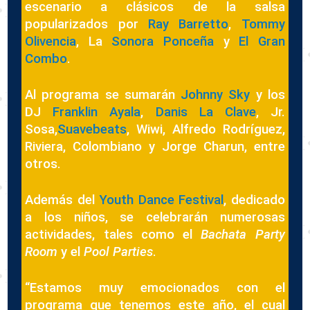
escenario a clásicos de la salsa
popularizados por
Ray Barretto
,
Tommy
Olivencia
, La
Sonora Ponceña
y
El Gran
Combo
.
Al programa se sumarán
Johnny Sky
y los
DJ
Franklin Ayala
,
Danis La Clave
, Jr.
Sosa,
Suavebeats
, Wiwi, Alfredo Rodríguez,
Riviera, Colombiano y Jorge Charun, entre
otros.
Además del
Youth Dance Festival
, dedicado
a los niños, se celebrarán numerosas
actividades, tales como el
Bachata Party
Room
y el
Pool Parties
.
“Estamos muy emocionados con el
programa que tenemos este año, el cual