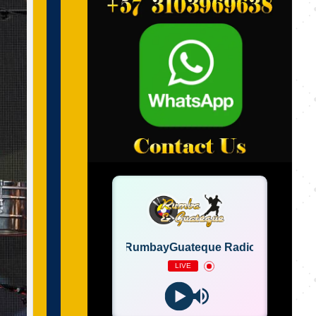
RumbayGuateque Radio
LIVE