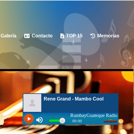
Galería
Contacto
TOP 15
Memorias


