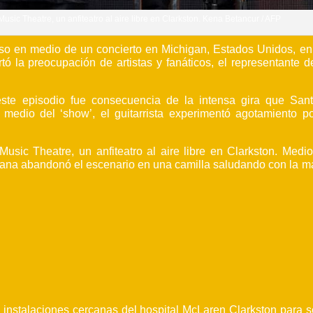
sic Theatre, un anfiteatro al aire libre en Clarkston. Kena Betancur / AFP
apso en medio de un concierto en Michigan, Estados Unidos, en
tó la preocupación de artistas y fanáticos, el representante 
este episodio fue consecuencia de la intensa gira que San
n medio del ‘show’, el guitarrista experimentó agotamiento po
sic Theatre, un anfiteatro al aire libre en Clarkston. Medio
ntana abandonó el escenario en una camilla saludando con la m
 instalaciones cercanas del hospital McLaren Clarkston para s