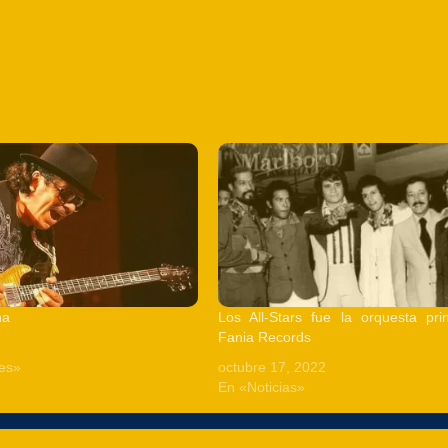
na
Los All-Stars fue la orquesta pri
Fania Records
es»
octubre 17, 2022
En «Noticias»