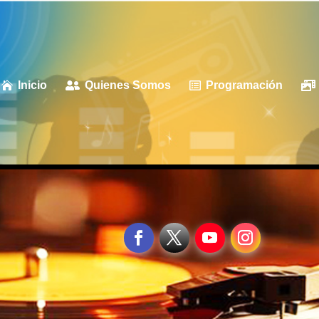
Inicio
Quienes Somos
Programación



