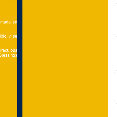
ramado en
dido y se
iraculous
“Blessings