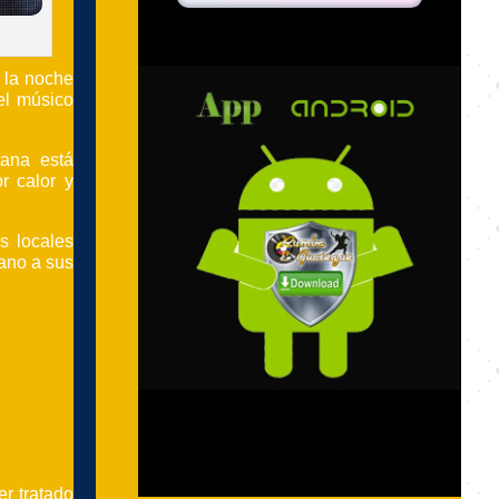
 la noche
del músico
tana está
r calor y
s locales
ano a sus
er tratado