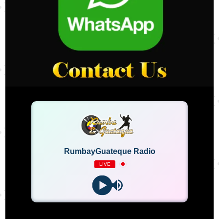
RumbayGuateque Radio
LIVE