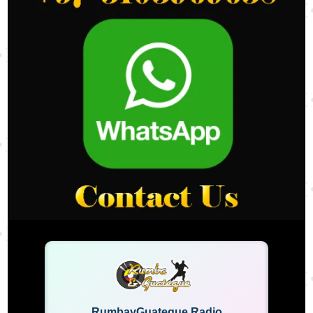
RumbayGuateque Radio