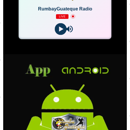
RumbayGuateque Radio
LIVE