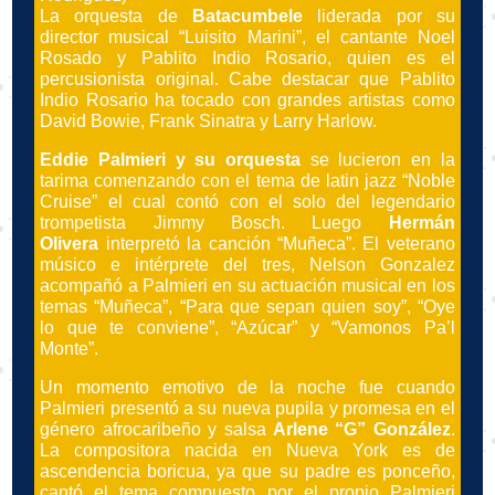
La orquesta de
Batacumbele
liderada por su
director musical “Luisito Marini”, el cantante Noel
Rosado y Pablito Indio Rosario, quien es el
percusionista original. Cabe destacar que Pablito
Indio Rosario ha tocado con grandes artistas como
David Bowie, Frank Sinatra y Larry Harlow.
Eddie Palmieri y su orquesta
se lucieron en la
tarima comenzando con el tema de latin jazz “Noble
Cruise” el cual contó con el solo del legendario
trompetista Jimmy Bosch. Luego
Hermán
Olivera
interpretó la canción “Muñeca”. El veterano
músico e intérprete del tres, Nelson Gonzalez
acompañó a Palmieri en su actuación musical en los
temas “Muñeca”, “Para que sepan quien soy”, “Oye
lo que te conviene”, “Azúcar” y “Vamonos Pa’l
Monte”.
Un momento emotivo de la noche fue cuando
Palmieri presentó a su nueva pupila y promesa en el
género afrocaribeño y salsa
Arlene “G” González
.
La compositora nacida en Nueva York es de
ascendencia boricua, ya que su padre es ponceño,
cantó el tema compuesto por el propio Palmieri