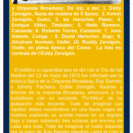
a Orquesta Broadway: De izq. a der. 1. Eddy
Zervigón, flauta de madera de 5 llaves; 2. Kelvin
Zervigón, Guiro; 3. Ira Herscher, Piano; 4.
Enrique Vélez, Timbales; 5. Helio Romero,
Cantante; 6. Roberto Torres, Cantante; 7. Jose
Valente, Conga ; 8. David Herscher, Bajo; 9.
Abraham Norman, Violín; 10. Ruddy Zervigón,
Violín; en plena época del Corso. La foto es
cortesía de ©Eddy Zervigón.
El público a capacidad que se dio cita el Día de las
Madres del 13 de mayo de 1973 fue infectado por la
música típica de la Orquesta Broadway, Ray Barreto,
y Johnny Pacheco. Eddie Zervigón, flautista y
director de la orquesta Broadway, emocionó a los
bailadores con su excitante “Pa’Africa” de su
grabación más reciente. Trate de imaginar sus
rápidos dedos moviéndose en una flauta negra de
madera soplando un acorde menor en un registro
bajo y luego subiendo tres octavas por encima de
cada otra nota. Trate de imaginar el sudor bajando
por la nariz de Ray Barreto mientras canta el coro y