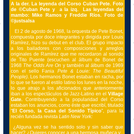
A la der. La leyenda del Corso Cuban Pete. Foto
de ©Cuban Pete y a la izq. Las leyendas del
mambo: Mike Ramos y Freddie Ríos. Foto de
©justsalsa
El 2 de agosto de 1968, la orquesta de Pete Bonet,
compuesta por doce integrantes y dirigida por Louis
Ramírez, hizo su debut en el club. El grupo impacto
a los bailadores con composiciones y arreglos
originales de Ramírez que me recordaron al sonido
de Tito Puente (escuchen al álbum de Bonet de
1968
The Odds Are On
y también al álbum de 1969
con el sello Fania
Pete & Louie: The Beautiful
People)
. Los hermanos Bonet estaban en racha, por
lo que se fueron al estilo latino los lunes en la noche,
lo que atrajo a los aficionados que anteriormente
iban a los espectáculos de Jazz-Latino en el
Village
Gate.
Contribuyendo a la popularidad del Corso
estaban los anuncios, como éste que escribí, titulado
“
El Corso, la Casa del Sonido Típico
”, para la
recién fundada revista
Latin New York:
¿Alguna vez se ha sentido solo y sin saber que
hacer? ¿Quieres conocer a una hermosa muñeca y