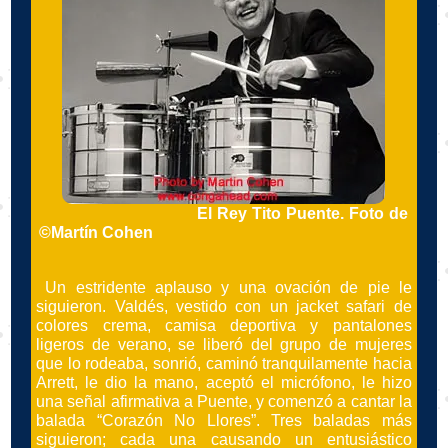
El Rey Tito Puente. Foto de
©Martín Cohen
Un estridente aplauso y una ovación de pie le
siguieron. Valdés, vestido con un jacket safari de
colores crema, camisa deportiva y pantalones
ligeros de verano, se liberó del grupo de mujeres
que lo rodeaba, sonrió, caminó tranquilamente hacia
Arrett, le dio la mano, aceptó el micrófono, le hizo
una señal afirmativa a Puente, y comenzó a cantar la
balada “Corazón No Llores”. Tres baladas más
siguieron; cada una causando un entusiástico