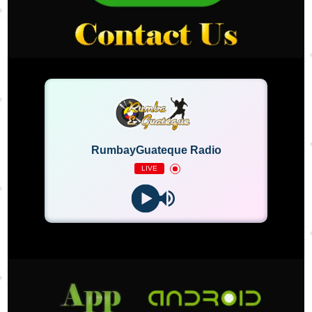
RumbayGuateque Radio
LIVE