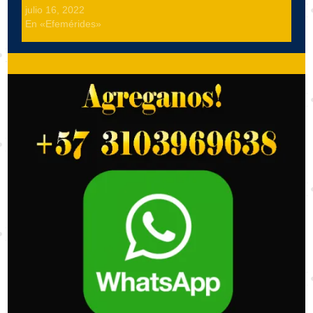
julio 16, 2022
En «Efemérides»