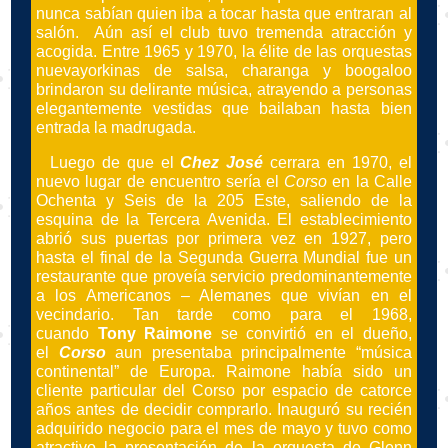
nunca sabían quien iba a tocar hasta que entraran al
salón. Aún así el club tuvo tremenda atracción y
acogida. Entre 1965 y 1970, la élite de las orquestas
nuevayorkinas de salsa, charanga y boogaloo
brindaron su delirante música, atrayendo a personas
elegantemente vestidas que bailaban hasta bien
entrada la madrugada.
Luego de que el
Chez José
cerrara en 1970, el
nuevo lugar de encuentro sería el
Corso
en la Calle
Ochenta y Seis de la 205 Este, saliendo de la
esquina de la Tercera Avenida. El establecimiento
abrió sus puertas por primera vez en 1927, pero
hasta el final de la Segunda Guerra Mundial fue un
restaurante que proveía servicio predominantemente
a los Americanos – Alemanes que vivían en el
vecindario. Tan tarde como para el 1968,
cuando
Tony Raimone
se convirtió en el dueño,
el
Corso
aun presentaba principalmente “música
continental” de Europa. Raimone había sido un
cliente particular del Corso por espacio de catorce
años antes de decidir comprarlo. Inauguró su recién
adquirido negocio para el mes de mayo y tuvo como
atractivo la presentación de la orquesta de Glenn