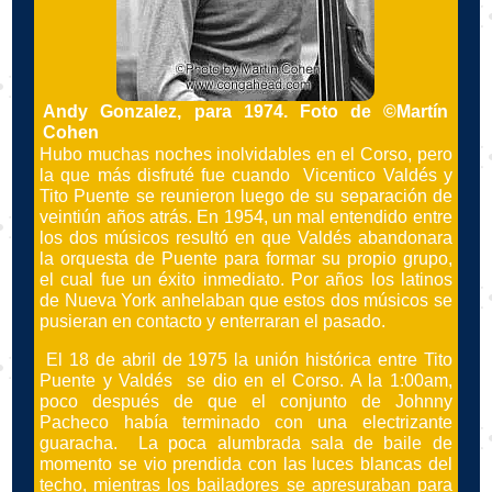
Andy Gonzalez, para 1974. Foto de ©Martín
Cohen
Hubo muchas noches inolvidables en el Corso, pero
la que más disfruté fue cuando Vicentico Valdés y
Tito Puente se reunieron luego de su separación de
veintiún años atrás. En 1954, un mal entendido entre
los dos músicos resultó en que Valdés abandonara
la orquesta de Puente para formar su propio grupo,
el cual fue un éxito inmediato. Por años los latinos
de Nueva York anhelaban que estos dos músicos se
pusieran en contacto y enterraran el pasado.
El 18 de abril de 1975 la unión histórica entre Tito
Puente y Valdés se dio en el Corso. A la 1:00am,
poco después de que el conjunto de Johnny
Pacheco había terminado con una electrizante
guaracha. La poca alumbrada sala de baile de
momento se vio prendida con las luces blancas del
techo, mientras los bailadores se apresuraban para