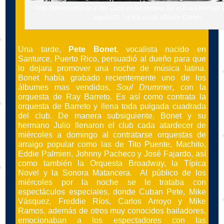
Pete Bonet cantando y Joe Cuba en las congas. En el Eva’s Intimat
agosto/72. La foto es de ©Martín Cohen
Una tarde,
Pete Bonet
, vocalista nacido en
Santurce, Puerto Rico, persuadió al dueño para que
lo dejara promover una noche de música latina.
Bonet había grabado recientemente uno de los
álbumes mas vendidos,
Soul Drummer
, con la
orquesta de Ray Barreto. Es así como contrata la
orquesta de Barreto y llena toda pulgada cuadrada
del club. De manera subsiguiente, Bonet y su
hermano Julio llenaron el club cada atardecer de
miércoles a domingo al contratarse orquestas de
arraigo popular como las de Tito Puente, Machito,
Eddie Palmieri, Johnny Pacheco y José Fajardo, así
como también la Orquesta Broadway, la Típica
Novel y la Sonora Matancera. Al público de los
miércoles por la noche se le trataba con
espectáculos especiales, donde Cuban Pete, Mike
Vásquez, Freddie Ríos, Carlos Arroyo y Mike
Ramos, además de otros muy conocidos bailadores,
emocionaban a los espectadores con las