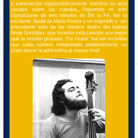
y estremecían espasmódicamente mientras su arco
pasaba sobre las cuerdas…Siguiendo el solo
hipnotizante de tres minutos de De la Fé, fue la
excitante flauta de Mario Rivera y un inspirado y sin
precedente solo de los diestros dedos del bajista
Andy González, que hicieron esta canción aún mejor
que la versión grabada. “Pa’ Huele” fue tan increíble
que cada número interpretado posteriormente no
pudo elevar la adrenalina al mismo nivel