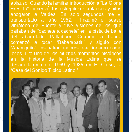
aplauso. Cuando la familiar introducción a “La Gloria
Eres Tu” comenzó, los estrepitosos aplausos y pitos
ahogaron a Valdés. En solo segundos me vi
transportado al año 1952. Imaginé el suave
vibráfono de Puente y tuve visiones de los que
bailaban de “cachete a cachete” en la pista de baile
del abarrotado Palladium. Cuando la banda
comenzó a tocar “Babarabatiri” y siguió con
“Abaniquito”, los patrocinadores reaccionaron como
locos. Era uno de los muchos momentos históricos
en la historia de la Música Latina que se
desarrollaron entre 1969 y 1985 en El Corso, la
“Casa del Sonido Típico Latino.”