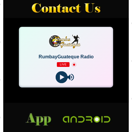
RumbayGuateque Radio
LIVE