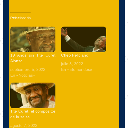
Relacionado
19 Años sin Tite Curet
Cheo Feliciano
Alonso
julio 3, 2022
septiembre 5, 2022
En «Efemérides»
En «Noticias»
Tite Curet, el compositor
de la salsa
agosto 7, 2022