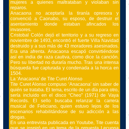
mujeres a quienes maltrataban y violaban sin
reparos.
Anacaona no aceptaría la tiranía opresora y
convenció a Caonabo, su esposo, de destruir el
asentamiento donde estaban afincados los
invasores.
Cristobal Colón dejó el territorio y a su regreso en
noviembre de 1493, encontró el fuerte Villa Navidad
destruido y a sus más de 43 moradores asesinados.
Era una afrenta. Anacaona escapó convirtiéndose
así en india de raza cautiva, como dice la canción.
Pero su libertad no duraría mucho. Tras una intensa
búsqueda fue capturada y condenada a la horca en
1504.
La ‘Anacaona’ de Tite Curet Alonso
Tite Curet Alonso compuso ‘Anacaona’ sin saber de
quién se trataba. El tema, escrito de un día para otro,
sería incluido en el disco “Cheo” (1971) de Vaya
Records. El sello buscaba relanzar la carrera
musical de Feliciano, quien estuvo lejos de los
escenarios rehabilitándose de su adicción a las
drogas.
En una entrevista publicada en Youtube, Tite cuenta
que se inspiró en un tema de la orquesta Lecuona