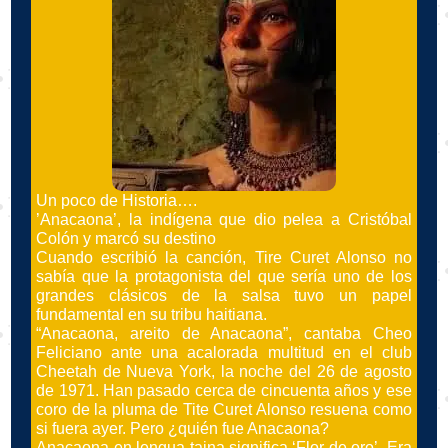
Un poco de Historia….
’Anacaona’, la indígena que dio pelea a Cristóbal
Colón y marcó su destino
Cuando escribió la canción, Tire Curet Alonso no
sabía que la protagonista del que sería uno de los
grandes clásicos de la salsa tuvo un papel
fundamental en su tribu haitiana.
“Anacaona, areito de Anacaona”, cantaba Cheo
Feliciano ante una acalorada multitud en el club
Cheetah de Nueva York, la noche del 26 de agosto
de 1971. Han pasado cerca de cincuenta años y ese
coro de la pluma de Tite Curet Alonso resuena como
si fuera ayer. Pero ¿quién fue Anacaona?
Anacaona en lengua taina significa ‘Flor de oro’. Era